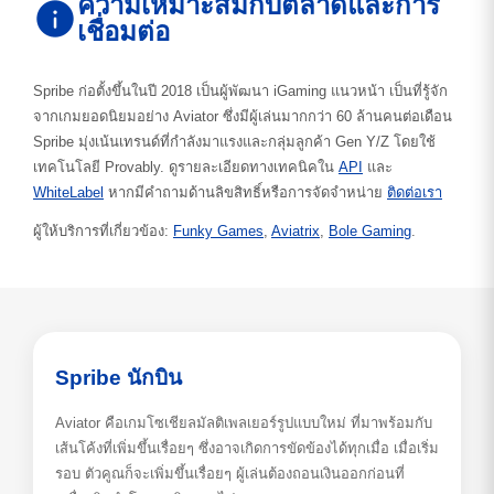
ความเหมาะสมกับตลาดและการ
เชื่อมต่อ
Spribe ก่อตั้งขึ้นในปี 2018 เป็นผู้พัฒนา iGaming แนวหน้า เป็นที่รู้จัก
จากเกมยอดนิยมอย่าง Aviator ซึ่งมีผู้เล่นมากกว่า 60 ล้านคนต่อเดือน
Spribe มุ่งเน้นเทรนด์ที่กำลังมาแรงและกลุ่มลูกค้า Gen Y/Z โดยใช้
เทคโนโลยี Provably. ดูรายละเอียดทางเทคนิคใน
API
และ
WhiteLabel
หากมีคำถามด้านลิขสิทธิ์หรือการจัดจำหน่าย
ติดต่อเรา
ผู้ให้บริการที่เกี่ยวข้อง:
Funky Games
,
Aviatrix
,
Bole Gaming
.
Spribe นักบิน
Aviator คือเกมโซเชียลมัลติเพลเยอร์รูปแบบใหม่ ที่มาพร้อมกับ
เส้นโค้งที่เพิ่มขึ้นเรื่อยๆ ซึ่งอาจเกิดการขัดข้องได้ทุกเมื่อ เมื่อเริ่ม
รอบ ตัวคูณก็จะเพิ่มขึ้นเรื่อยๆ ผู้เล่นต้องถอนเงินออกก่อนที่