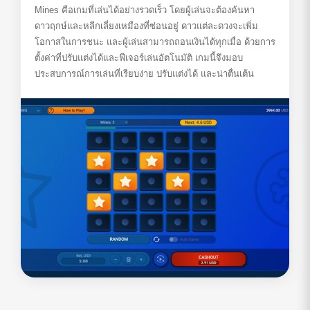
Mines คือเกมที่เล่นได้อย่างรวดเร็ว โดยผู้เล่นจะต้องค้นหา
ดาวฤกษ์และหลีกเลี่ยงเหมืองที่ซ่อนอยู่ ดาวแต่ละดวงจะเพิ่ม
โอกาสในการชนะ และผู้เล่นสามารถถอนเงินได้ทุกเมื่อ ด้วยการ
ตั้งค่าที่ปรับแต่งได้และฟีเจอร์เล่นอัตโนมัติ เกมนี้จึงมอบ
ประสบการณ์การเล่นที่เรียบง่าย ปรับแต่งได้ และน่าตื่นเต้น