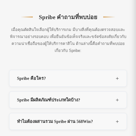
Spribe คำถามที่พบบ่อย
เมื่อคุณตัดสินใจเลือกผู้ให้บริการเกม มีบางสิ่งที่คุณต้องตรวจสอบและ
พิจารณาอย่างรอบคอบ เพื่อยืนยันข้อเท็จจริงและขจัดข้อสงสัยเกี่ยวกับ
ความน่าเชื่อถือของผู้ให้บริการคาสิโน ด้านล่างนี้คือคำถามที่พบบ่อย
เกี่ยวกับ Spribe:
Spribe คือใคร?
Spribe มีผลิตภัณฑ์ประเภทใดบ้าง?
ทำไมต้องผสานรวม Spribe ผ่าน 568Win?