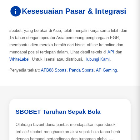
Kesesuaian Pasar & Integrasi
sbobet, yang berakar di Asia, telah menjalin kerja sama lebih dari
15 tahun dengan operator Asia pemenang penghargaan EGR,
membantu klien mereka beralih dari bisnis offline ke online dan
mencapai posisi terdepan dalam. Lihat detail teknis di
API
dan
WhiteLabel
. Untuk lisensi atau distribusi,
Hubungi Kami
.
Penyedia terkait:
AFB88 Sports
,
Panda Sports
,
AP Gaming
.
SBOBET Taruhan Sepak Bola
Olahraga favorit dunia pantas mendapatkan sportsbook
terbaik! sbobet menghadirkan aksi sepak bola tanpa henti
dengan berbagai pertandingan dan turnamen global —