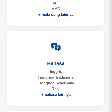
ALL
AMD
+ mata uang lainnya
Bahasa
Inggris
Tionghoa Tradisional
Tionghoa Sederhana
Thai
+ bahasa lainnya