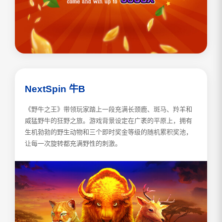
NextSpin 牛B
《野牛之王》带领玩家踏上一段充满长颈鹿、斑马、羚羊和
威猛野牛的狂野之旅。游戏背景设定在广袤的平原上，拥有
生机勃勃的野生动物和三个即时奖金等级的随机累积奖池，
让每一次旋转都充满野性的刺激。