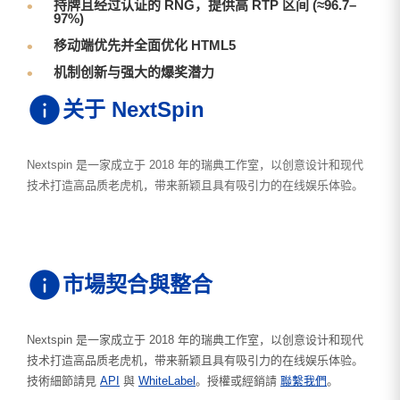
持牌且经过认证的 RNG，提供高 RTP 区间 (≈96.7–
97%)
移动端优先并全面优化 HTML5
机制创新与强大的爆奖潜力
关于 NextSpin
Nextspin 是一家成立于 2018 年的瑞典工作室，以创意设计和现代
技术打造高品质老虎机，带来新颖且具有吸引力的在线娱乐体验。
市場契合與整合
Nextspin 是一家成立于 2018 年的瑞典工作室，以创意设计和现代
技术打造高品质老虎机，带来新颖且具有吸引力的在线娱乐体验。
技術細節請見
API
與
WhiteLabel
。授權或經銷請
聯繫我們
。