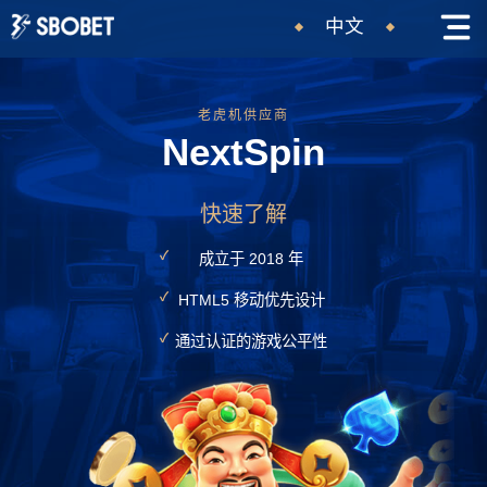
中文
老虎机供应商
NextSpin
快速了解
成立于 2018 年
HTML5 移动优先设计
通过认证的游戏公平性