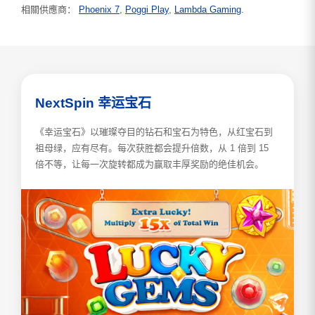
相關供應商：
Phoenix 7
,
Poggi Play
,
Lambda Gaming
.
NextSpin 幸运宝石
《幸运宝石》以璀璨夺目的钻石和宝石为特色，从红宝石到
祖母绿，应有尽有。每次获胜都会提升倍数，从 1 倍到 15
倍不等，让每一次旋转都成为赢取丰厚奖励的绝佳机会。