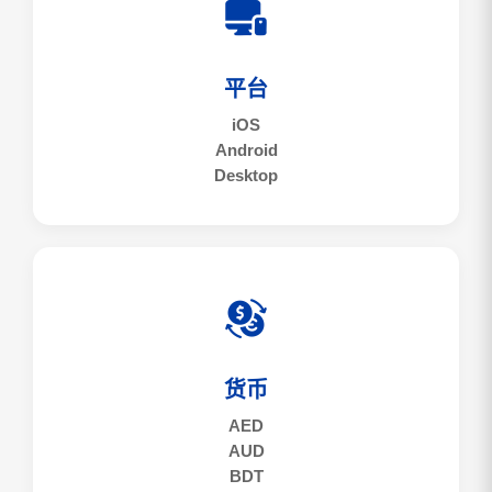
平台
iOS
Android
Desktop
货币
AED
AUD
BDT