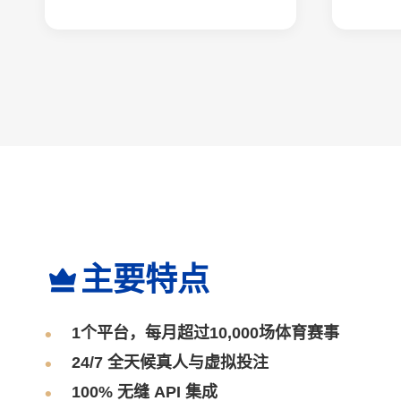
主要特点
1个平台，每月超过10,000场体育赛事
24/7 全天候真人与虚拟投注
100% 无缝 API 集成