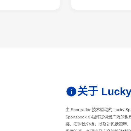
关于 Lucky
由 Sportradar 技术驱动的 Lu
Sportsbook 小组件提供最广
接、实时比分板，以及对包括德甲、NBA、