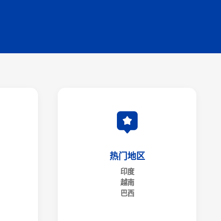
热门地区
印度
越南
巴西