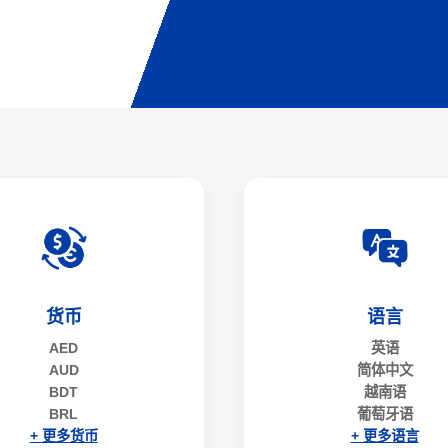
货币
语言
AED
英语
AUD
简体中文
BDT
越南语
BRL
葡萄牙语
+ 更多货币
+ 更多语言