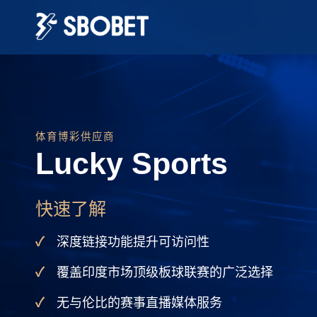
体育博彩供应商
Lucky Sports
快速了解
深度链接功能提升可访问性
覆盖印度市场顶级板球联赛的广泛选择
无与伦比的赛事直播媒体服务