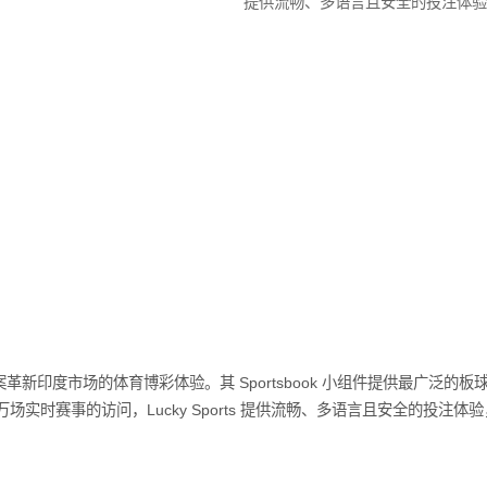
提供流畅、多语言且安全的投注体验
的本地化解决方案革新印度市场的体育博彩体验。其 Sportsbook 小组件提供最
 万场实时赛事的访问，Lucky Sports 提供流畅、多语言且安全的投