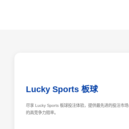
Lucky Sports 板球
尽享 Lucky Sports 板球投注体验，提供最先进的
的高竞争力赔率。