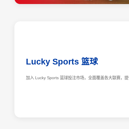
Lucky Sports 篮球
加入 Lucky Sports 篮球投注市场，全面覆盖各大