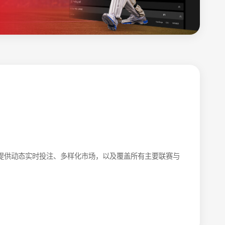
球赛事，提供动态实时投注、多样化市场，以及覆盖所有主要联赛与