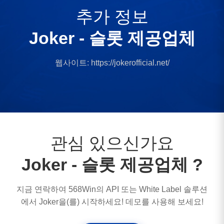
추가 정보
Joker - 슬롯 제공업체
웹사이트:
https://jokerofficial.net/
관심 있으신가요
Joker - 슬롯 제공업체 ?
지금 연락하여 568Win의 API 또는 White Label 솔루션
에서 Joker을(를) 시작하세요! 데모를 사용해 보세요!