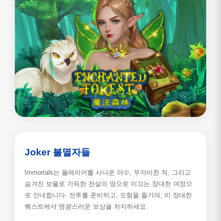
Joker 불멸자들
Immortals는 플레이어를 사나운 야수, 무자비한 적, 그리고
숨겨진 보물로 가득한 전설의 땅으로 이끄는 장대한 여정으
로 안내합니다. 전투를 준비하고, 모험을 즐기며, 이 장대한
퀘스트에서 영광스러운 보상을 차지하세요.