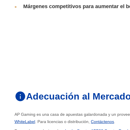
Márgenes competitivos para aumentar el be
Adecuación al Mercado
AP Gaming es una casa de apuestas galardonada y un proveedo
WhiteLabel
. Para licencias o distribución,
Contáctenos
.