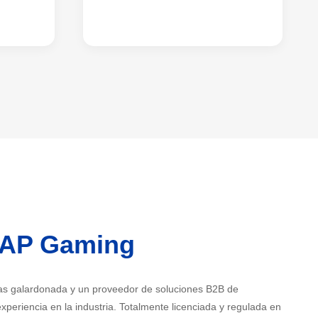
 AP Gaming
s galardonada y un proveedor de soluciones B2B de
periencia en la industria. Totalmente licenciada y regulada en