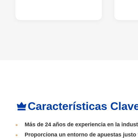
Características Clav
Más de 24 años de experiencia en la indust
Proporciona un entorno de apuestas justo y