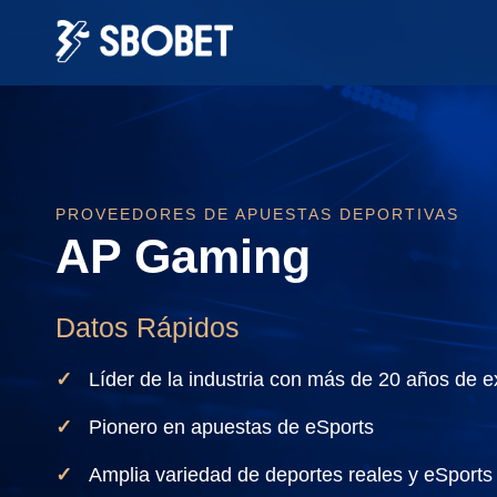
PROVEEDORES DE APUESTAS DEPORTIVAS
AP Gaming
Datos Rápidos
Líder de la industria con más de 20 años de e
Pionero en apuestas de eSports
Amplia variedad de deportes reales y eSports