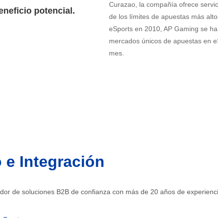
Curazao, la compañía ofrece servic
neficio potencial.
de los límites de apuestas más alt
eSports en 2010, AP Gaming se ha 
mercados únicos de apuestas en eS
mes.
 e Integración
r de soluciones B2B de confianza con más de 20 años de experiencia e