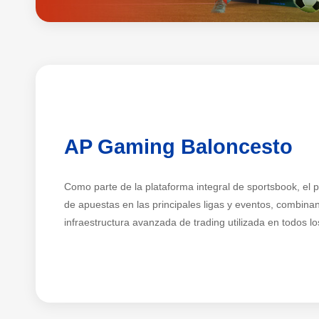
AP Gaming Baloncesto
Como parte de la plataforma integral de sportsbook, el 
de apuestas en las principales ligas y eventos, combina
infraestructura avanzada de trading utilizada en todos lo