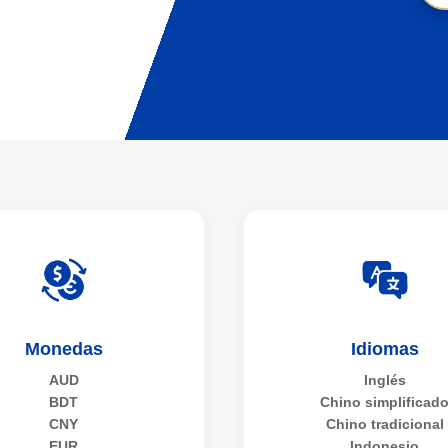
Monedas
Idiomas
AUD
Inglés
BDT
Chino simplificad
CNY
Chino tradicional
EUR
Indonesio